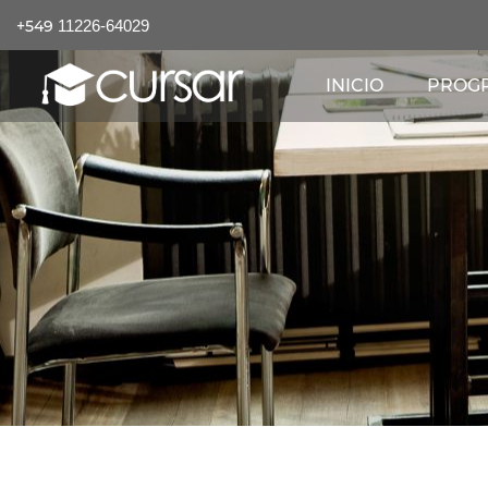
+549
11226-64029
INICIO
PROGR