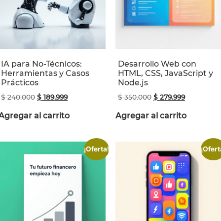
IA para No-Técnicos:
Desarrollo Web con
Herramientas y Casos
HTML, CSS, JavaScript y
Prácticos
Node.js
$
240.000
$
189.999
$
350.000
$
279.999
Agregar al carrito
Agregar al carrito
¡Oferta!
¡Ofert