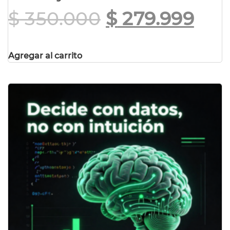
$
350.000
$
279.999
Agregar al carrito