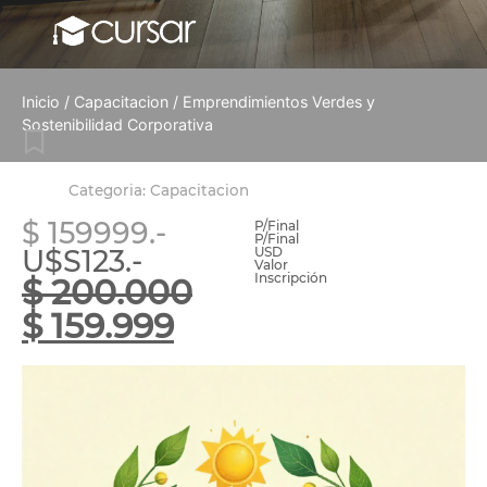
Inicio
/
Capacitacion
/ Emprendimientos Verdes y
Sostenibilidad Corporativa
Categoria:
Capacitacion
$ 159999.-
P/Final
P/Final
U$S123.-
USD
Valor
Inscripción
$
200.000
$
159.999
Inscribirse