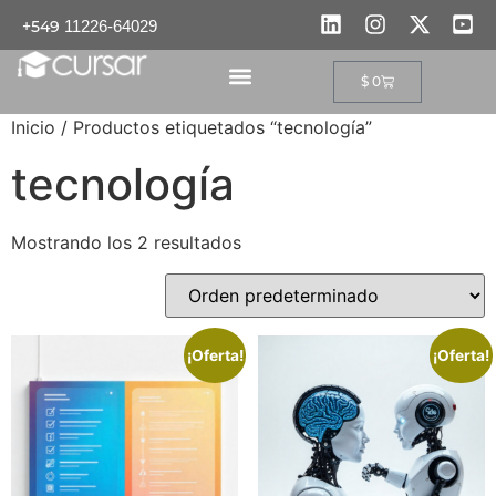
+549
11226-64029
$
0
PROGRAMAS EDUCATIVOS
Inicio
/ Productos etiquetados “tecnología”
tecnología
Mostrando los 2 resultados
¡Oferta!
¡Oferta!