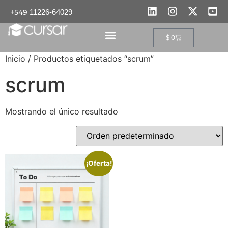
+549
11226-64029
$
0
PROGRAMAS EDUCATIVOS
Inicio
/ Productos etiquetados “scrum”
scrum
Mostrando el único resultado
¡Oferta!